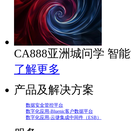
CA888亚洲城问学 智
了解更多
产品及解决方案
数据安全管控平台
数字化应用-Bluenic客户数据平台
数字化应用-云捷集成中间件（ESB）