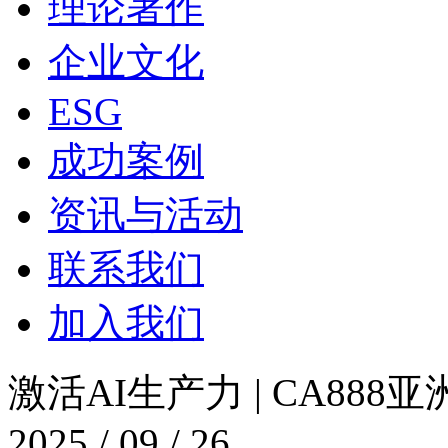
理论著作
企业文化
ESG
成功案例
资讯与活动
联系我们
加入我们
激活AI生产力 | CA8
2025 / 09 / 26