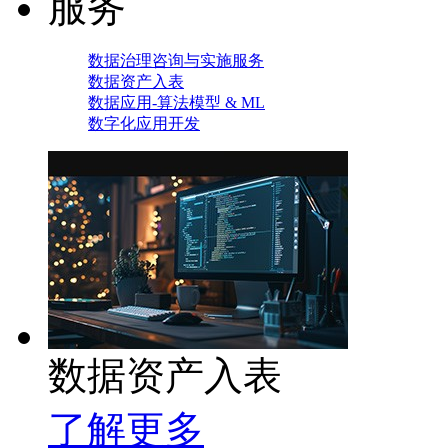
服务
数据治理咨询与实施服务
数据资产入表
数据应用-算法模型 & ML
数字化应用开发
数据资产入表
了解更多