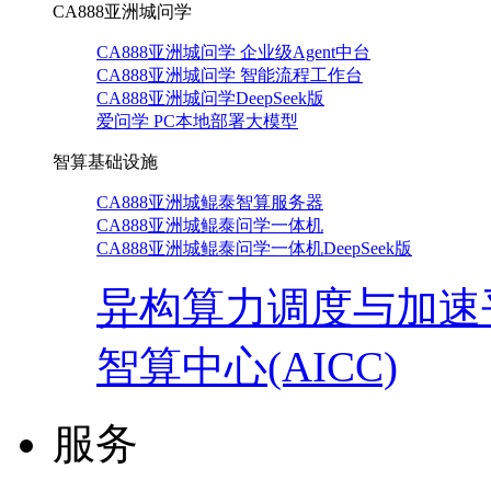
CA888亚洲城问学
CA888亚洲城问学 企业级Agent中台
CA888亚洲城问学 智能流程工作台
CA888亚洲城问学DeepSeek版
爱问学 PC本地部署大模型
智算基础设施
CA888亚洲城鲲泰智算服务器
CA888亚洲城鲲泰问学一体机
CA888亚洲城鲲泰问学一体机DeepSeek版
异构算力调度与加速
智算中心(AICC)
服务