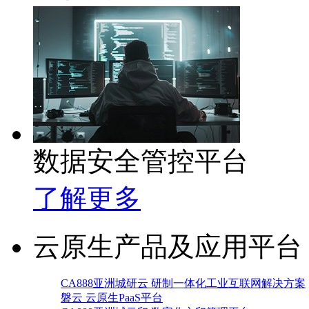
数据安全管控平台
了解更多
云原生产品及应用平台
CA888亚洲城研云 研制一体化工业互联网解决方案
磐云 云原生PaaS平台